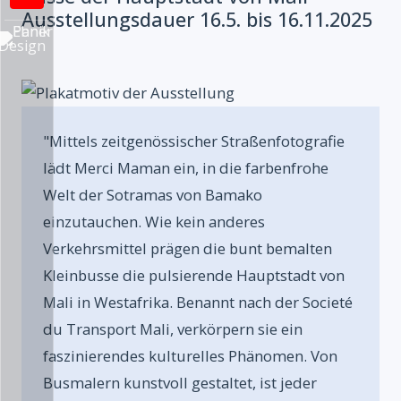
Ausstellungsdauer 16.5. bis 16.11.2025
Startseite
Wer wir sind
"Mittels zeitgenössischer Straßenfotografie
Was wir machen:
lädt Merci Maman ein, in die farbenfrohe
INDUSTRIEDESIGN
Welt der Sotramas von Bamako
– Schiene/railway
einzutauchen. Wie kein anderes
– Automotive
Verkehrsmittel prägen die bunt bemalten
– Produkt
Kleinbusse die pulsierende Hauptstadt von
Mali in Westafrika. Benannt nach der Societé
KOMMUNIKATION
du Transport Mali, verkörpern sie ein
– Grafische Arbeiten
faszinierendes kulturelles Phänomen. Von
– Illustration
Busmalern kunstvoll gestaltet, ist jeder
– Websites